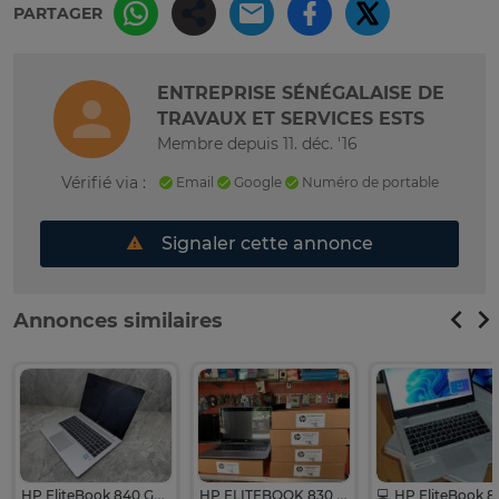
PARTAGER
ENTREPRISE SÉNÉGALAISE DE
TRAVAUX ET SERVICES ESTS
Membre depuis 11. déc. '16
Vérifié via :
Email
Google
Numéro de portable
Signaler cette annonce
Annonces similaires
HP EliteBook 840 G6 core i7
HP ELITEBOOK 830 840 G6 I7 16Go/512SSD