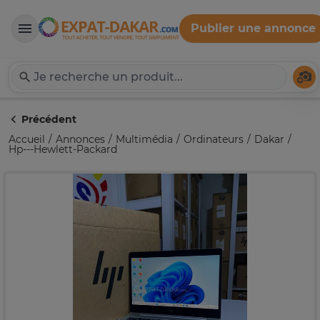
Publier une annonce
Expat-Dakar
Té
Précédent
Accueil
Annonces
Multimédia
Ordinateurs
Dakar
Hp---Hewlett-Packard