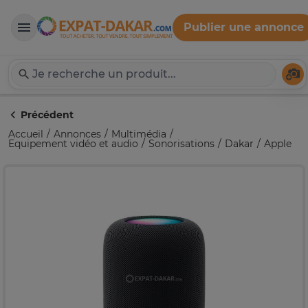
Publier une annonce
Expat-Dakar
Té
Précédent
Accueil
Annonces
Multimédia
Equipement vidéo et audio
Sonorisations
Dakar
Apple