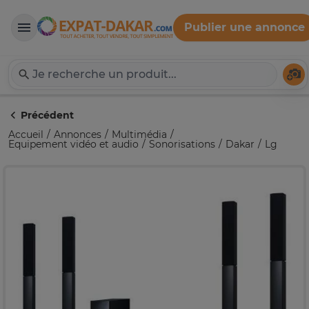
Publier une annonce
Expat-Dakar
Té
Précédent
Accueil
Annonces
Multimédia
Equipement vidéo et audio
Sonorisations
Dakar
Lg