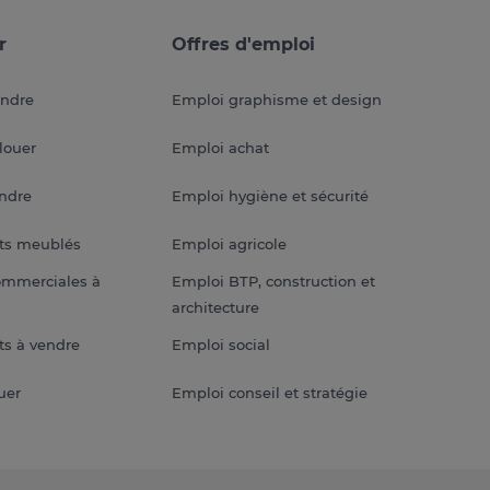
r
Offres d'emploi
endre
Emploi graphisme et design
louer
Emploi achat
endre
Emploi hygiène et sécurité
ts meublés
Emploi agricole
ommerciales à
Emploi BTP, construction et
architecture
s à vendre
Emploi social
uer
Emploi conseil et stratégie