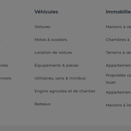
Véhicules
Immobilie
Voitures
Maisons à v
a
Motos & scooters
Chambres à 
Location de voiture
Terrains à v
soles
Équipements & pièces
Appartemen
Propriétés c
anners
Utilitaires, vans & minibus
louer
Engins agricoles et de chantier
Appartement
Bateaux
Maisons à lo