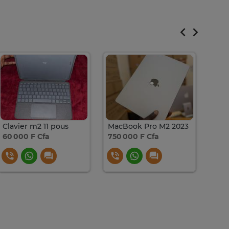
Clavier m2 11 pous
MacBook Pro M2 2023
Mac
60 000 F Cfa
750 000 F Cfa
600