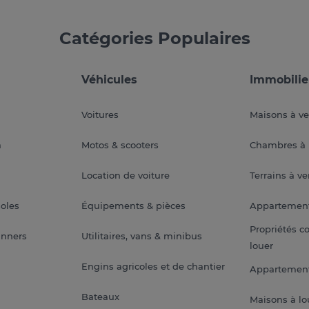
Catégories Populaires
Véhicules
Immobilie
Voitures
Maisons à v
a
Motos & scooters
Chambres à 
Location de voiture
Terrains à v
soles
Équipements & pièces
Appartemen
Propriétés c
anners
Utilitaires, vans & minibus
louer
Engins agricoles et de chantier
Appartement
Bateaux
Maisons à lo