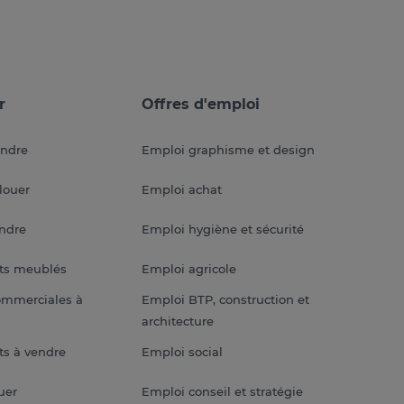
r
Offres d'emploi
endre
Emploi graphisme et design
louer
Emploi achat
endre
Emploi hygiène et sécurité
ts meublés
Emploi agricole
ommerciales à
Emploi BTP, construction et
architecture
s à vendre
Emploi social
uer
Emploi conseil et stratégie