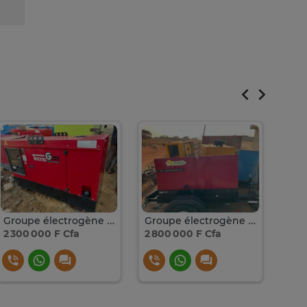
Groupe électrogène 15kva
Groupe électrogène 22kva Perkins
2 300 000 F Cfa
2 800 000 F Cfa
2 0