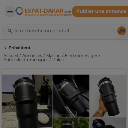
Publier une annonce
Expat-Dakar
Té
Précédent
Accueil
Annonces
Maison
Electromenager
Autre électroménager
Dakar