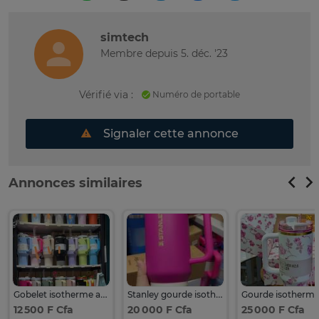
simtech
Membre depuis 5. déc. '23
Vérifié via :
Numéro de portable
Signaler cette annonce
Annonces similaires
Gobelet isotherme acier inox pastel
Stanley gourde isotherme 1,18 L rose ergonomique
12 500 F Cfa
20 000 F Cfa
25 000 F Cfa