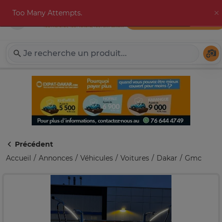
Too Many Attempts.
Publier une annonce
Expat-Dakar
Té
Précédent
Accueil
Annonces
Véhicules
Voitures
Dakar
Gmc