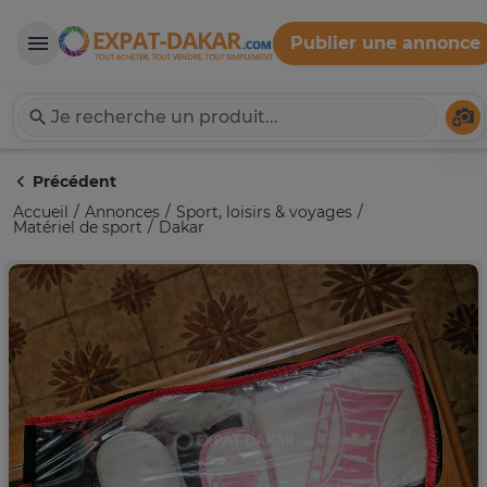
Publier une annonce
Expat-Dakar
Té
Précédent
Accueil
Annonces
Sport, loisirs & voyages
Matériel de sport
Dakar