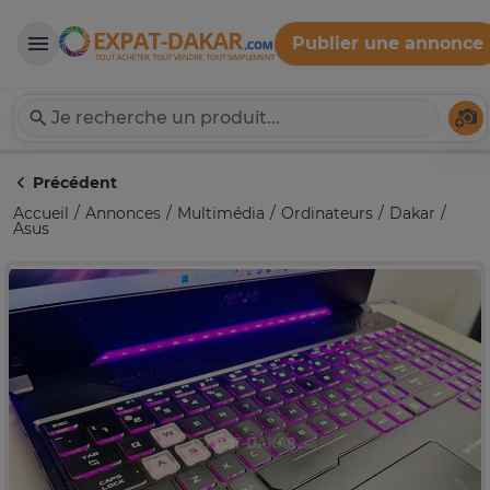
Publier une annonce
Expat-Dakar
Té
Précédent
Accueil
Annonces
Multimédia
Ordinateurs
Dakar
Asus