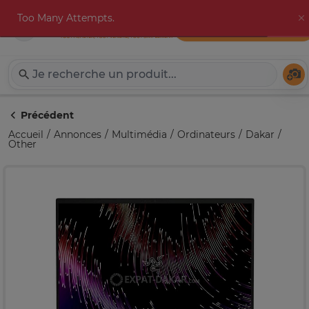
Too Many Attempts.
Publier une annonce
Expat-Dakar
Té
Précédent
Accueil
Annonces
Multimédia
Ordinateurs
Dakar
Other