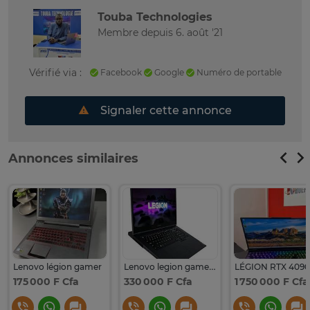
Touba Technologies
Membre depuis 6. août '21
Vérifié via :
Facebook
Google
Numéro de portable
Signaler cette annonce
Annonces similaires
Lenovo légion gamer
Lenovo legion gamer i7
175 000 F Cfa
330 000 F Cfa
1 750 000 F Cfa