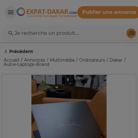
Publier une annonce
Expat-Dakar
Té
Précédent
Accueil
Annonces
Multimédia
Ordinateurs
Dakar
Autre-Laptops-Brand