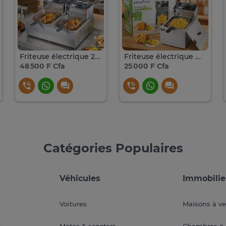
Friteuse électrique 20 litres
Friteuse électrique Bosstech BT-1582, 10 Litres
48 500 F Cfa
25 000 F Cfa
Catégories Populaires
Véhicules
Immobilie
Voitures
Maisons à v
a
Motos & scooters
Chambres à 