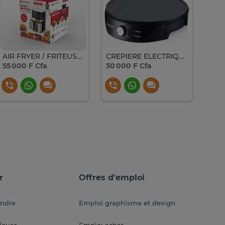
AIR FRYER / FRITEUSE LW ECRAN TACTILE 12 LITRES
CREPIERE ELECTRIQUE SAACHI COULEUR NOIRE
55 000 F Cfa
50 000 F Cfa
160 
r
Offres d'emploi
endre
Emploi graphisme et design
louer
Emploi achat