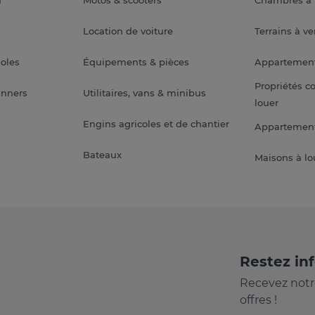
Location de voiture
Terrains à v
soles
Équipements & pièces
Appartemen
Propriétés c
anners
Utilitaires, vans & minibus
louer
Engins agricoles et de chantier
Appartement
Bateaux
Maisons à lo
Restez in
Recevez notr
offres !