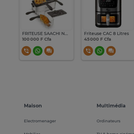
Glacière IGLOO 47 litres 3 jours de conservation
FRITEUSE SAACHI NOIR/INOX 6 L
Friteuse CAC 8 Litres
100 000 F Cfa
45 000 F Cfa
Maison
Multimédia
Electromenager
Ordinateurs
Mobilier
TV & home ciném