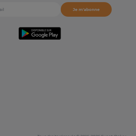
Je m'abonne
il