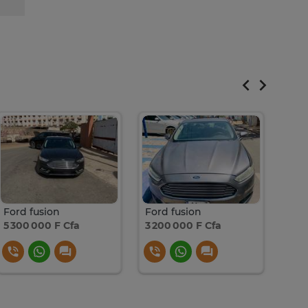
Ford fusion
Ford fusion
Ford
5 300 000 F Cfa
3 200 000 F Cfa
2 20