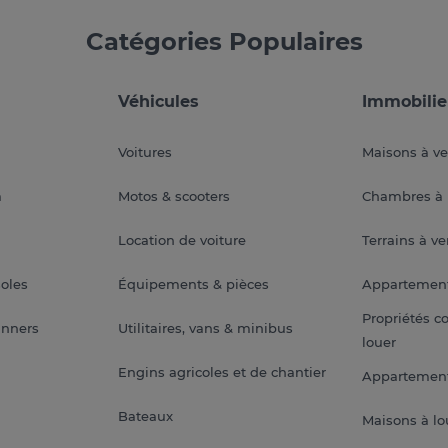
Catégories Populaires
Véhicules
Immobilie
Voitures
Maisons à v
a
Motos & scooters
Chambres à 
Location de voiture
Terrains à v
soles
Équipements & pièces
Appartemen
Propriétés c
anners
Utilitaires, vans & minibus
louer
Engins agricoles et de chantier
Appartement
Bateaux
Maisons à lo