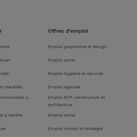
r
Offres d'emploi
endre
Emploi graphisme et design
louer
Emploi achat
endre
Emploi hygiène et sécurité
ts meublés
Emploi agricole
ommerciales à
Emploi BTP, construction et
architecture
s à vendre
Emploi social
uer
Emploi conseil et stratégie