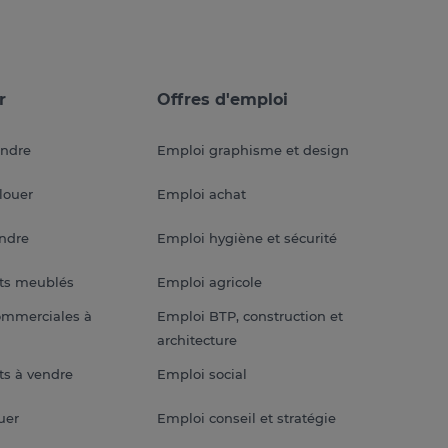
r
Offres d'emploi
endre
Emploi graphisme et design
louer
Emploi achat
endre
Emploi hygiène et sécurité
ts meublés
Emploi agricole
ommerciales à
Emploi BTP, construction et
architecture
s à vendre
Emploi social
uer
Emploi conseil et stratégie