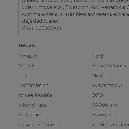
panoramique et ouvrant,,ceinture électrique, 
volant, mode eco , Bluetooth, Aux, venant de C
comme extérieur , très bien entretenu, excell
déjà dédouaner
Prix : 11.000.000fr
Détails
Marque
Ford
Modèle
Edge titanium
Etat
Neuf
Transmission
Automatique
Année Modèle
2019
Kilométrage
74,000 km
Carburant
Essence
Caractéristiques
Air conditio