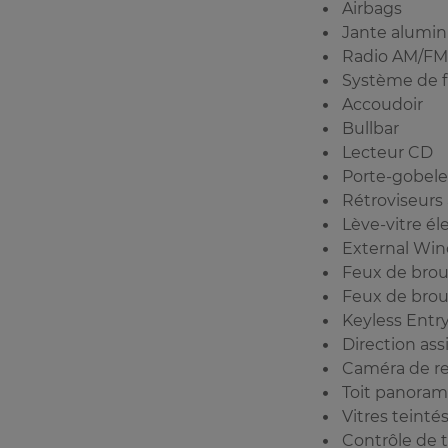
Airbags
Jante alumi
Radio AM/FM
Système de f
Accoudoir
Bullbar
Lecteur CD
Porte-gobele
Rétroviseurs
Lève-vitre él
External Wi
Feux de broui
Feux de broui
Keyless Entr
Direction ass
Caméra de re
Toit panora
Vitres teinté
Contrôle de t