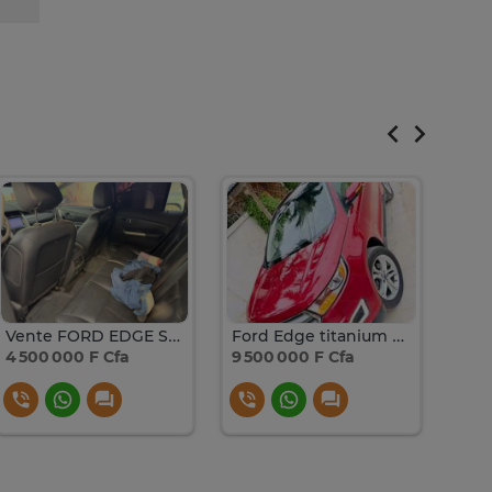
Vente FORD EDGE SEL 4 CYLINDRES ECOBOOST
Ford Edge titanium année 2017 4
4 500 000 F Cfa
9 500 000 F Cfa
10 F