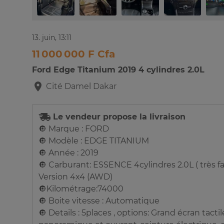
13. juin, 13:11
11 000 000 F Cfa
Ford Edge Titanium 2019 4 cylindres 2.0L
Cité Damel
Dakar
Le vendeur propose la livraison
🔘 Marque : FORD
🔘 Modèle : EDGE TITANIUM
🔘 Année : 2019
🔘 Carburant: ESSENCE 4cylindres 2.0L ( très 
Version 4x4 (AWD)
🔘Kilométrage:74000
🔘 Boite vitesse : Automatique
🔘 Details : 5places , options: Grand écran tacti