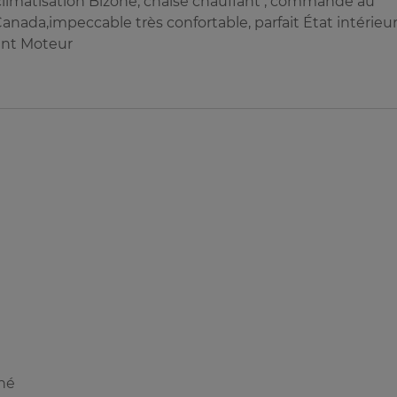
climatisation Bizone, chaise chauffant , commande au
anada,impeccable très confortable, parfait État intérieu
ent Moteur
nné