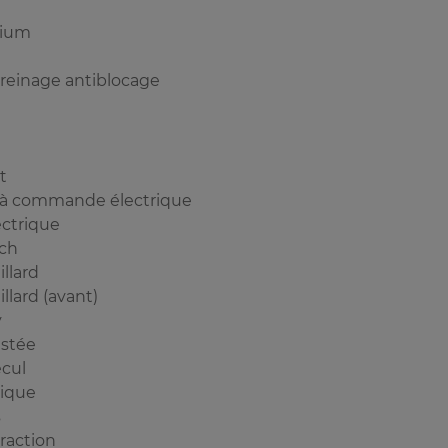
nium
reinage antiblocage
t
 à commande électrique
ectrique
nch
llard
llard (avant)
y
istée
cul
mique
s
raction