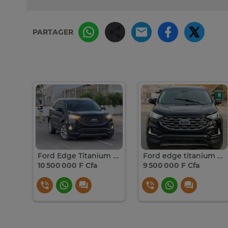
PARTAGER
NIUM
Ford Edge Titanium 2019 4 cylindres 2.0L
Ford edge titanium 2019
10 500 000 F Cfa
9 500 000 F Cfa