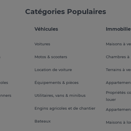
Catégories Populaires
Véhicules
Immobilie
Voitures
Maisons à v
a
Motos & scooters
Chambres à 
Location de voiture
Terrains à v
soles
Équipements & pièces
Appartemen
Propriétés c
anners
Utilitaires, vans & minibus
louer
Engins agricoles et de chantier
Appartement
Bateaux
Maisons à lo