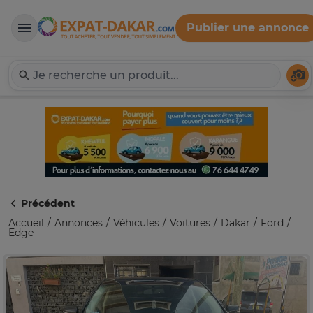
Publier une annonce
Expat-Dakar
Té
Précédent
Accueil
Annonces
Véhicules
Voitures
Dakar
Ford
Edge