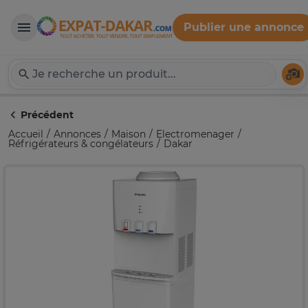
Publier une annonce
Expat-Dakar
Té
Précédent
Accueil
Annonces
Maison
Electromenager
Réfrigérateurs & congélateurs
Dakar