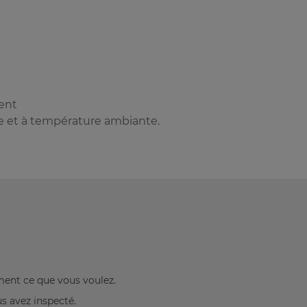
ent
de et à température ambiante.
ement ce que vous voulez.
us avez inspecté.