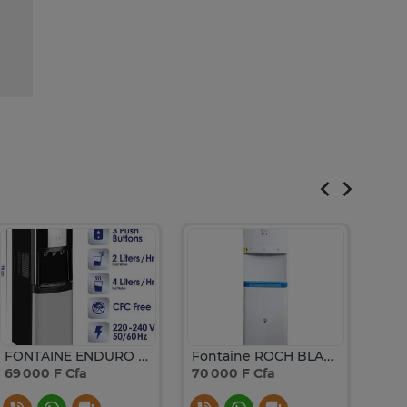
FONTAINE ENDURO 3ROBINETS AVEC FRIGO INOX WD120FRHCA
Fontaine ROCH BLANC 13FS
69 000 F Cfa
70 000 F Cfa
69 