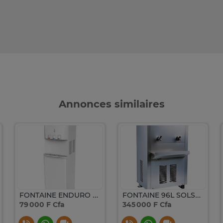
Annonces similaires
FONTAINE ENDURO ROBINETS AVEC FRIGO BLANC WD100HCAB
FONTAINE 96L SOLSTAR INDUSTRIELLE 2ROBINETS WC28T2INBSS
79 000 F Cfa
345 000 F Cfa