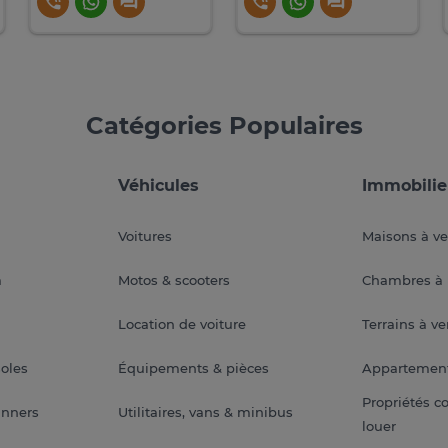
Catégories Populaires
Véhicules
Immobilie
Voitures
Maisons à v
a
Motos & scooters
Chambres à 
Location de voiture
Terrains à v
soles
Équipements & pièces
Appartemen
Propriétés c
anners
Utilitaires, vans & minibus
louer