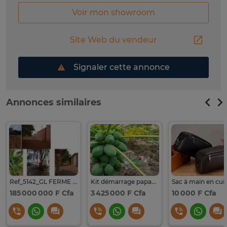
Voir mon showroom
Site Web du vendeur
Signaler cette annonce
Annonces similaires
Ref_5142_GL FERME AGRO-BUSINESS CLÉ EN MAIN À VENDRE
Kit démarrage papaye clé en main
185 000 000 F Cfa
3 425 000 F Cfa
10 000 F Cfa