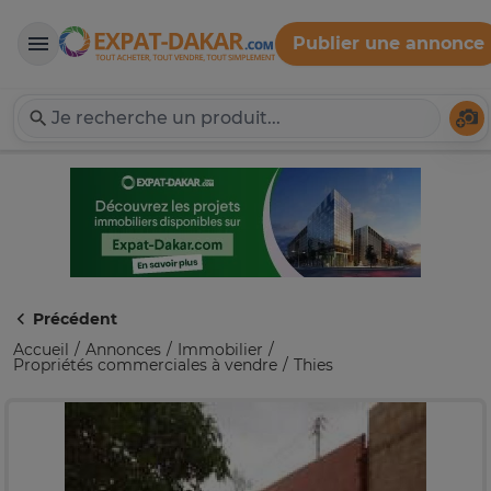
Publier une annonce
Expat-Dakar
Té
Précédent
Accueil
Annonces
Immobilier
Propriétés commerciales à vendre
Thies