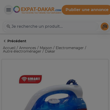
Publier une annonce
Expat-Dakar
Té
Précédent
Accueil
Annonces
Maison
Electromenager
Autre électroménager
Dakar