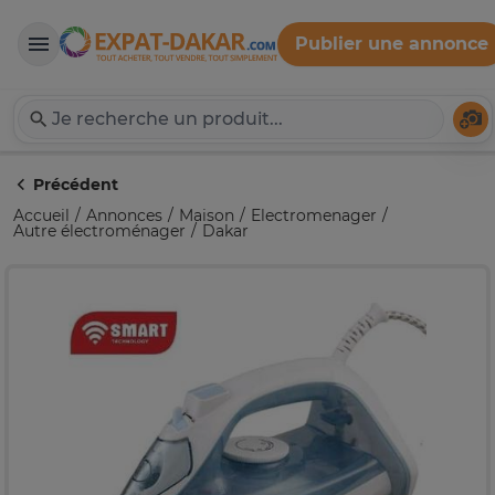
Publier une annonce
Expat-Dakar
Té
Précédent
Accueil
Annonces
Maison
Electromenager
Autre électroménager
Dakar