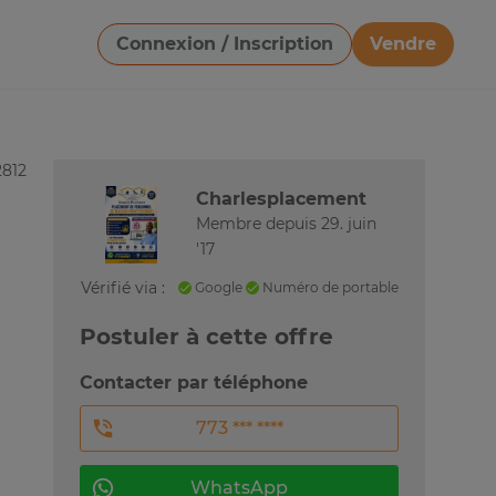
Connexion / Inscription
Vendre
Télécharger une image
2812
Charlesplacement
Membre depuis 29. juin
'17
Vérifié via :
Google
Numéro de portable
Postuler à cette offre
Contacter par téléphone
773 *** ****
WhatsApp