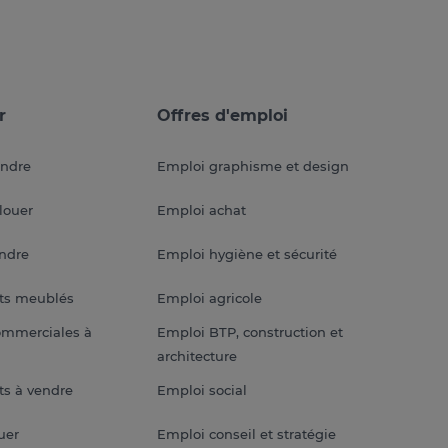
r
Offres d'emploi
endre
Emploi graphisme et design
louer
Emploi achat
endre
Emploi hygiène et sécurité
ts meublés
Emploi agricole
ommerciales à
Emploi BTP, construction et
architecture
s à vendre
Emploi social
uer
Emploi conseil et stratégie