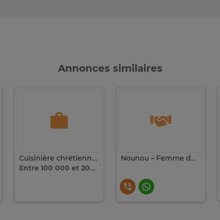
Annonces similaires
Cuisinière chrétienne (rotation 15 jours) – Almadies 2
Nounou – Femme de ménage sérieuse | Remplacement garanti
Entre 100 000 et 200 000