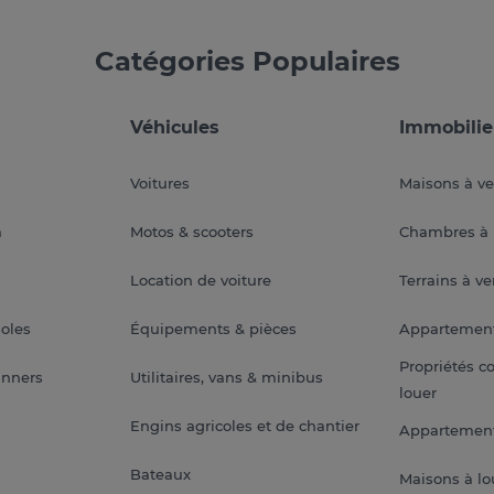
Catégories Populaires
Véhicules
Immobilie
Voitures
Maisons à v
a
Motos & scooters
Chambres à 
Location de voiture
Terrains à v
soles
Équipements & pièces
Appartemen
Propriétés c
anners
Utilitaires, vans & minibus
louer
Engins agricoles et de chantier
Appartement
Bateaux
Maisons à lo