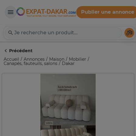
Publier une annonce
Expat-Dakar
Té
Précédent
Accueil
Annonces
Maison
Mobilier
Canapés, fauteuils, salons
Dakar