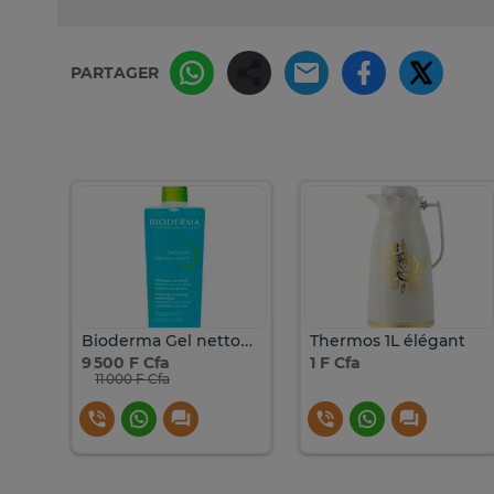
PARTAGER
Déboucheur 1L Détartrant WC puissant et rapide
Bioderma Gel nettoyant antibactérien Sebium 500 ml
Thermos 1L élégant
9 500 F Cfa
1 F Cfa
11 000 F Cfa