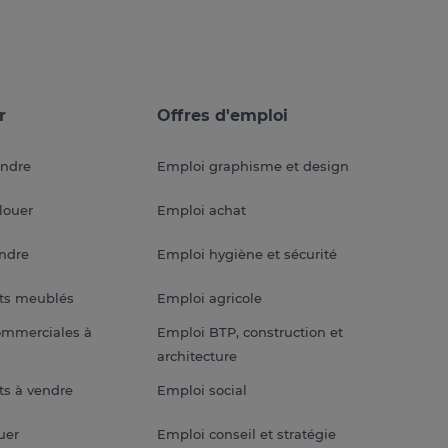
r
Offres d'emploi
endre
Emploi graphisme et design
louer
Emploi achat
endre
Emploi hygiène et sécurité
ts meublés
Emploi agricole
ommerciales à
Emploi BTP, construction et
architecture
s à vendre
Emploi social
uer
Emploi conseil et stratégie