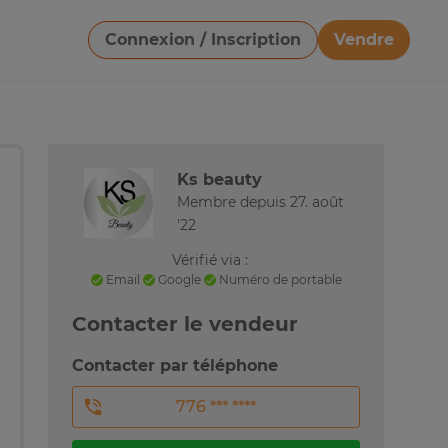
Connexion / Inscription
Vendre
Télécharger une image
Ks beauty
Membre depuis 27. août
'22
Vérifié via :
Email
Google
Numéro de portable
Contacter le vendeur
Contacter par téléphone
776 *** ****