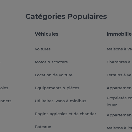
Catégories Populaires
Véhicules
Immobilie
Voitures
Maisons à v
a
Motos & scooters
Chambres à 
Location de voiture
Terrains à v
soles
Équipements & pièces
Appartemen
Propriétés c
anners
Utilitaires, vans & minibus
louer
Engins agricoles et de chantier
Appartement
Bateaux
Maisons à lo