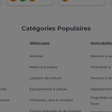
Catégories Populaires
Véhicules
Immobilie
Voitures
Maisons à v
a
Motos & scooters
Chambres à 
Location de voiture
Terrains à v
soles
Équipements & pièces
Appartemen
Propriétés c
anners
Utilitaires, vans & minibus
louer
Engins agricoles et de chantier