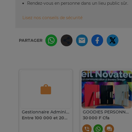
Rendez-vous en personne dans un lieu public sûr.
Lisez nos conseils de sécurité
PARTAGER
Villa R+1 à louer Ndiakhirate Sn City
Gestionnaire Administratif(ve) & Commercial(e) BTP
GOODIES PERSONNALISÉS ENTREPRISE À DAKAR
Entre 100 000 et 200 000
30 000 F Cfa