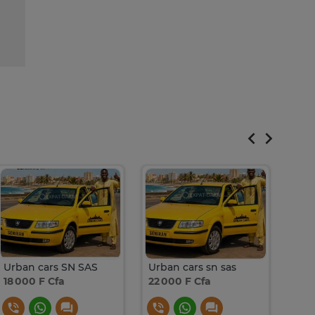
Urban cars SN SAS
Urban cars sn sas
18 000 F Cfa
22 000 F Cfa
1 F 