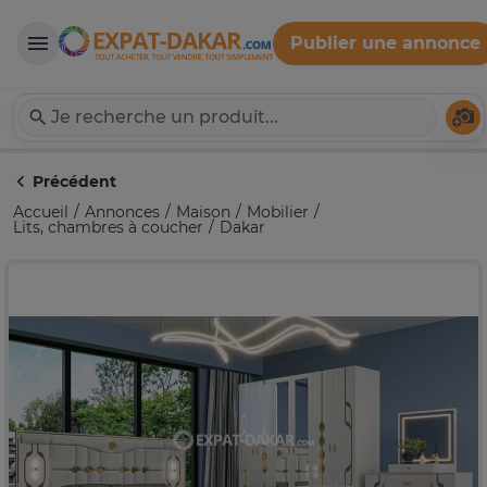
Publier une annonce
Expat-Dakar
Té
Précédent
Accueil
Annonces
Maison
Mobilier
Lits, chambres à coucher
Dakar