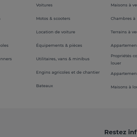
Voitures
Maisons à v
a
Motos & scooters
Chambres à 
Location de voiture
Terrains à v
soles
Équipements & pièces
Appartemen
Propriétés c
anners
Utilitaires, vans & minibus
louer
Engins agricoles et de chantier
Appartement
Bateaux
Maisons à lo
Restez in