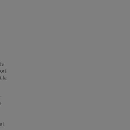
és
port
 la
e
e
el