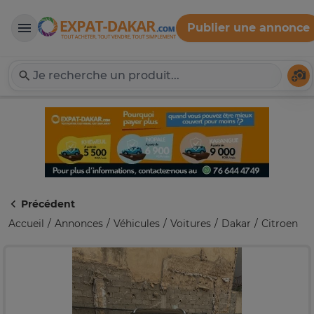
Publier une annonce
Expat-Dakar
Té
Précédent
Accueil
Annonces
Véhicules
Voitures
Dakar
Citroen