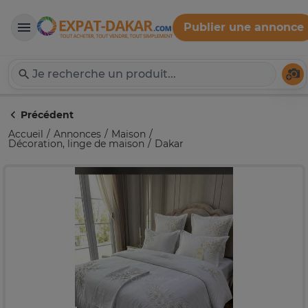
Publier une annonce
Expat-Dakar
Té
Précédent
Accueil
Annonces
Maison
Décoration, linge de maison
Dakar