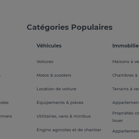
Catégories Populaires
Véhicules
Immobilie
Voitures
Maisons à v
a
Motos & scooters
Chambres à 
Location de voiture
Terrains à v
soles
Équipements & pièces
Appartemen
Propriétés c
anners
Utilitaires, vans & minibus
louer
Engins agricoles et de chantier
Appartement