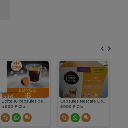
Boite 16 capsules de Café LUNGO pour Dolce Gusto
Capsules Nescafe Dolce Gusto
4 000 F Cfa
5 000 F Cfa
4 50