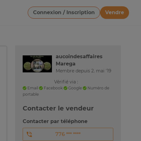
Connexion / Inscription
Vendre
Télécharger une image
aucoindesaffaires
Marega
Membre depuis 2. mai '19
Vérifié via :
Email
Facebook
Google
Numéro de
portable
Contacter le vendeur
Contacter par téléphone
776 *** ****