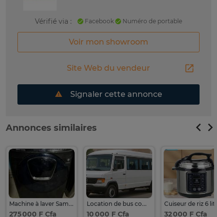
Vérifié via :
Facebook
Numéro de portable
Voir mon showroom
Site Web du vendeur
Signaler cette annonce
Annonces similaires
Machine à laver Samsung de 23 kg
Location de bus comfort 23 places avec chauffeur
Cuiseur de riz 6 lit
275 000 F Cfa
10 000 F Cfa
32 000 F Cfa