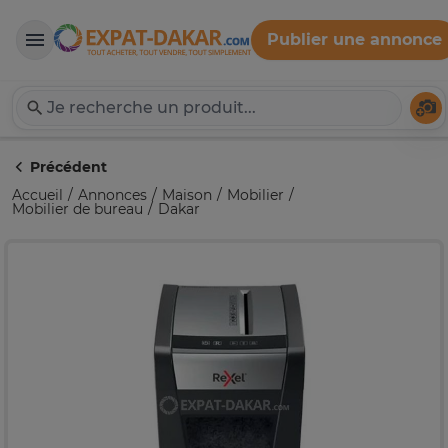
Publier une annonce
Expat-Dakar
Té
Précédent
Accueil
Annonces
Maison
Mobilier
Mobilier de bureau
Dakar