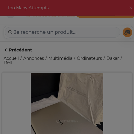
Too Many Attempts.
Publier une annonce
Expat-Dakar
Té
Précédent
Accueil
Annonces
Multimédia
Ordinateurs
Dakar
Dell