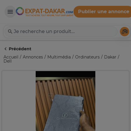
Publier une annonce
Expat-Dakar
Té
Précédent
Accueil
Annonces
Multimédia
Ordinateurs
Dakar
Dell