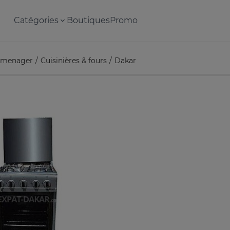
Catégories
Boutiques
Promo
omenager
Cuisinières & fours
Dakar