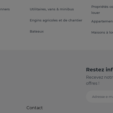
Propriétés c
anners
Utilitaires, vans & minibus
louer
Engins agricoles et de chantier
Appartement
Bateaux
Maisons à lo
Restez in
Recevez notr
offres !
Adresse e-ma
Contact