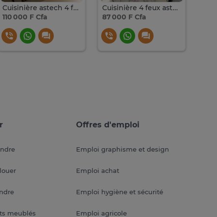
Cuisinière astech 4 feux
Cuisinière 4 feux astech
Cuis
110 000 F Cfa
87 000 F Cfa
50 
r
Offres d'emploi
endre
Emploi graphisme et design
louer
Emploi achat
endre
Emploi hygiène et sécurité
ts meublés
Emploi agricole