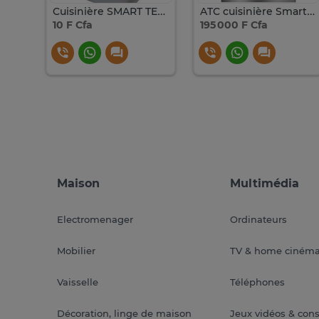
Cuisinière électrique 4 feux – Marque Nobel
Cuisinière SMART TECHNOLOGY STC 5050I
ATC cuisinière Smart technology 5 feux Inox
10 F Cfa
195 000 F Cfa
Maison
Multimédia
Electromenager
Ordinateurs
Mobilier
TV & home ciném
Vaisselle
Téléphones
Décoration, linge de maison
Jeux vidéos & con