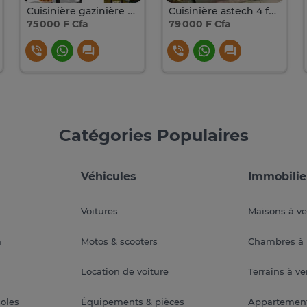
Cuisinière gazinière - 4 Feux
Cuisinière astech 4 feux
75 000 F Cfa
79 000 F Cfa
Catégories Populaires
Véhicules
Immobilie
Voitures
Maisons à v
a
Motos & scooters
Chambres à 
Location de voiture
Terrains à v
soles
Équipements & pièces
Appartemen