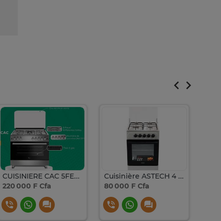
CUISINIERE CAC 5FEUX 90X60 INOX FULL OPTION
Cuisinière ASTECH 4 FEUX 50X50 MIS CSI-50MS
220 000 F Cfa
80 000 F Cfa
219 