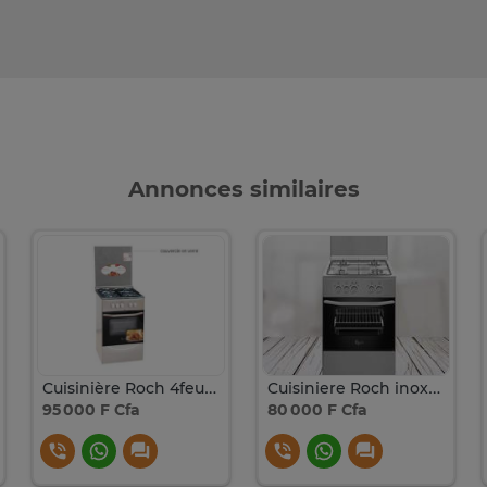
Annonces similaires
Cuisinière Roch 4feux 50×50 à gaz full option inox RGC50
Cuisiniere Roch inox full option 4feux 50/50
95 000 F Cfa
80 000 F Cfa