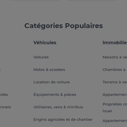
Catégories Populaires
Véhicules
Immobilie
Voitures
Maisons à v
a
Motos & scooters
Chambres à 
Location de voiture
Terrains à v
soles
Équipements & pièces
Appartemen
Propriétés c
anners
Utilitaires, vans & minibus
louer
Engins agricoles et de chantier
Appartement