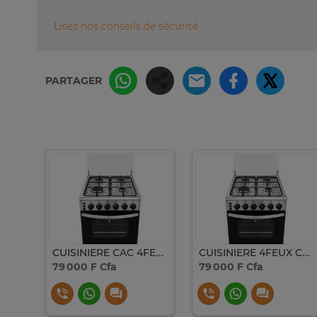
Lisez nos conseils de sécurité
PARTAGER
CUISINIERE ASTECH 4FEUX 60X60+FOUR A GAZ FULL OPTION GRIS
CUISINIERE CAC 4FEUX 50X50 FULL OPTION INOX CAC50F
CUISINIERE 4FEUX CAC 50X50 FULL OPTION INOX CAC50F
79 000 F Cfa
79 000 F Cfa