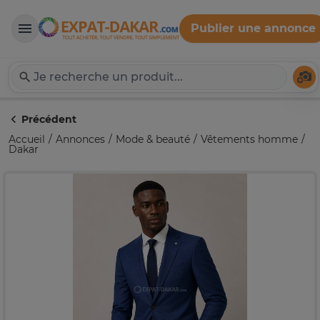
Publier une annonce
Expat-Dakar
Té
Précédent
Accueil
Annonces
Mode & beauté
Vêtements homme
Dakar