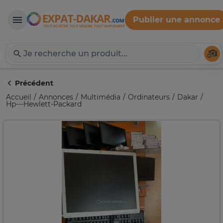
Publier une annonce
Expat-Dakar
Té
Précédent
Accueil
Annonces
Multimédia
Ordinateurs
Dakar
Hp---Hewlett-Packard