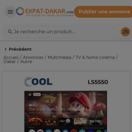
Publier une annonce
Expat-Dakar
Té
Précédent
Accueil
Annonces
Multimédia
TV & home cinéma
Dakar
Autre