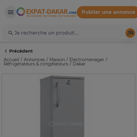
Publier une annonce
Expat-Dakar
Té
Précédent
Accueil
Annonces
Maison
Electromenager
Réfrigérateurs & congélateurs
Dakar