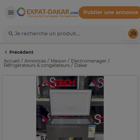
Publier une annonce
Expat-Dakar
Té
Précédent
Accueil
Annonces
Maison
Electromenager
Réfrigérateurs & congélateurs
Dakar