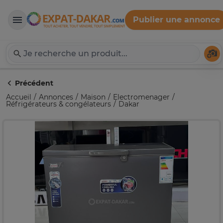
Publier une annonce
Expat-Dakar
Té
Précédent
Accueil
Annonces
Maison
Electromenager
Réfrigérateurs & congélateurs
Dakar