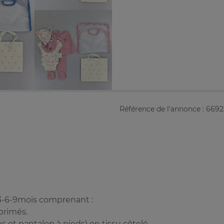
Référence de l'annonce : 669
3-6-9mois comprenant :
primés.
et pantalon à pieds) en tissu côtelé.