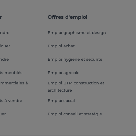
r
Offres d'emploi
endre
Emploi graphisme et design
louer
Emploi achat
endre
Emploi hygiène et sécurité
ts meublés
Emploi agricole
ommerciales à
Emploi BTP, construction et
architecture
s à vendre
Emploi social
uer
Emploi conseil et stratégie