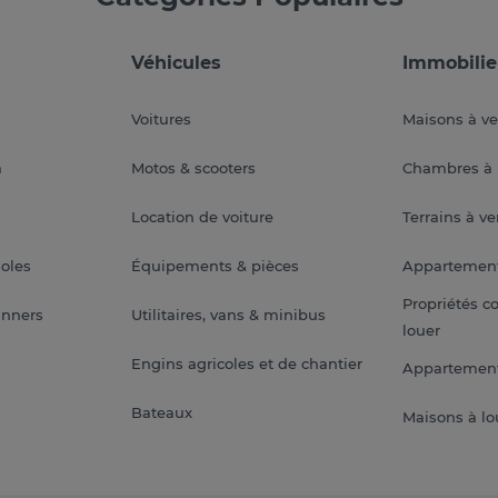
Véhicules
Immobilie
Voitures
Maisons à v
a
Motos & scooters
Chambres à 
Location de voiture
Terrains à v
soles
Équipements & pièces
Appartemen
Propriétés c
anners
Utilitaires, vans & minibus
louer
Engins agricoles et de chantier
Appartement
Bateaux
Maisons à lo