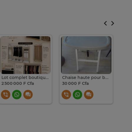
Lot complet boutique pour femme
Chaise haute pour bébé
2 500 000 F Cfa
30 000 F Cfa
100