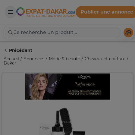
Publier une annonce
Expat-Dakar
Té
Précédent
Accueil
Annonces
Mode & beauté
Cheveux et coiffure
Dakar