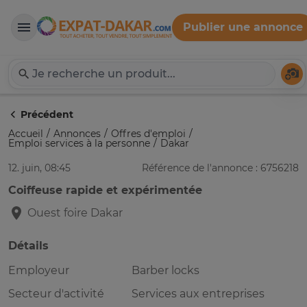
Publier une annonce
Expat-Dakar
Té
Précédent
Accueil
Annonces
Offres d'emploi
Emploi services à la personne
Dakar
12. juin, 08:45
Référence de l'annonce : 6756218
Coiffeuse rapide et expérimentée
Ouest foire
Dakar
Détails
Employeur
Barber locks
Secteur d'activité
Services aux entreprises