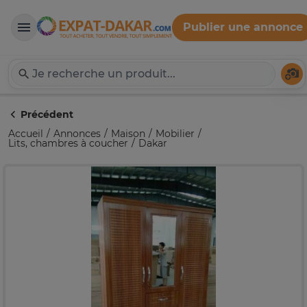
Publier une annonce
Expat-Dakar
Té
Précédent
Accueil
Annonces
Maison
Mobilier
Lits, chambres à coucher
Dakar