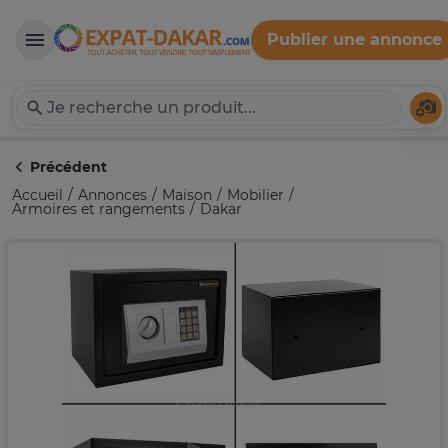
Publier une annonce
Expat-Dakar
Té
Précédent
Accueil
Annonces
Maison
Mobilier
Armoires et rangements
Dakar