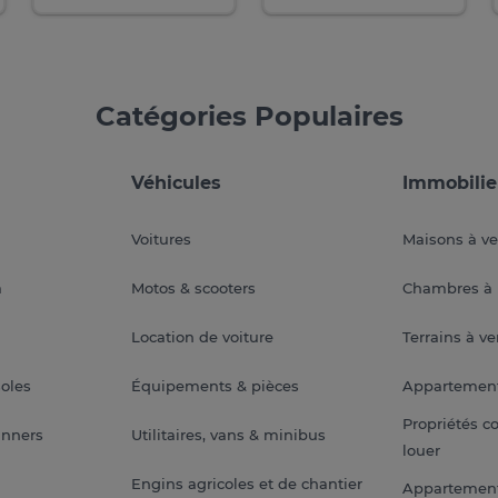
Catégories Populaires
Véhicules
Immobilie
Voitures
Maisons à v
a
Motos & scooters
Chambres à 
Location de voiture
Terrains à v
soles
Équipements & pièces
Appartemen
Propriétés c
anners
Utilitaires, vans & minibus
louer
Engins agricoles et de chantier
Appartement