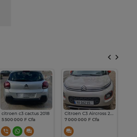
citroen c3 cactus 2018
Citroen C3 Aircross 2018
Citr
5 500 000 F Cfa
7 000 000 F Cfa
6 30