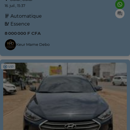
16. juil., 15:37
Automatique
Essence
8 000 000 F CFA
Keur Mame Debo
VIP