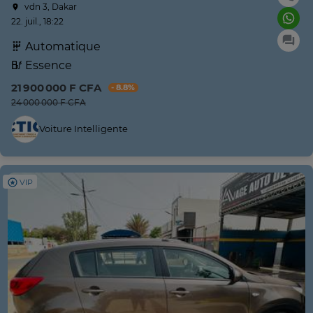
vdn 3, Dakar
22. juil., 18:22
Automatique
Essence
21 900 000 F CFA
- 8.8%
24 000 000 F CFA
Voiture Intelligente
VIP