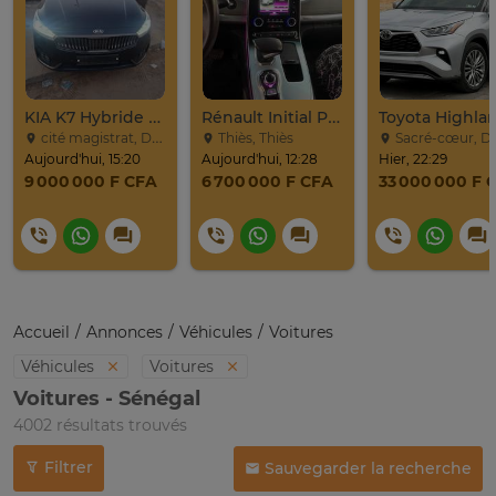
KIA K7 Hybride Full 2017
Rénault Initial Paris 7 Places Très Propre
cité magistrat, Dakar
Thiès, Thiès
Sacré-cœur, D
Aujourd'hui, 15:20
Aujourd'hui, 12:28
Hier, 22:29
9 000 000 F CFA
6 700 000 F CFA
33 000 000 F 
Accueil
Annonces
Véhicules
Voitures
Véhicules
Voitures
Voitures - Sénégal
4002 résultats trouvés
Filtrer
Sauvegarder la recherche