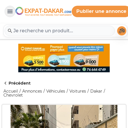
Publier une annonce
Expat-Dakar
Té
Précédent
Accueil
Annonces
Véhicules
Voitures
Dakar
Chevrolet