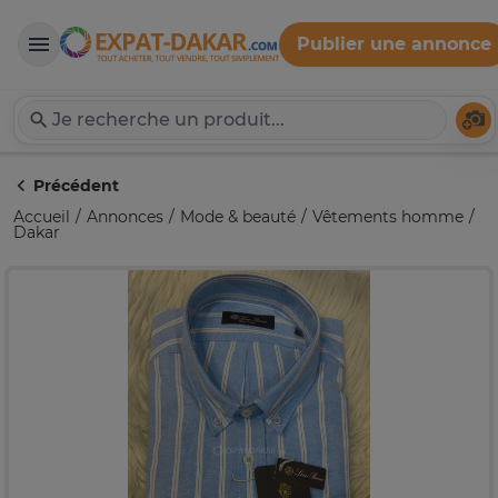
Publier une annonce
Expat-Dakar
Té
Précédent
Accueil
Annonces
Mode & beauté
Vêtements homme
Dakar