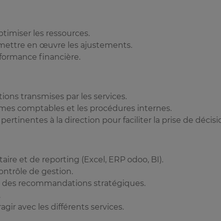
timiser les ressources.
 mettre en œuvre les ajustements.
rformance financière.
tions transmises par les services.
rmes comptables et les procédures internes.
ertinentes à la direction pour faciliter la prise de décisi
aire et de reporting (Excel, ERP odoo, BI).
ontrôle de gestion.
er des recommandations stratégiques.
.
r avec les différents services.