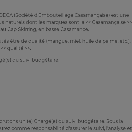
 SODECA (Société d'Embouteillage Casamançaise) est une
us naturels dont les marques sont la << Casamançaise >>
é au Cap Skirring, en basse Casamance.
s être de qualité (mangue, miel, huile de palme, etc.),
<< qualité >>.
é(e) du suivi budgétaire.
rutons un (e) Chargé(e) du suivi budgétaire. Sous la
ez comme responsabilité d'assurer le suivi, l'analyse et