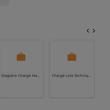
Stagiaire Chargé Marketing
Chargé Lots Techniques Junior
12 0