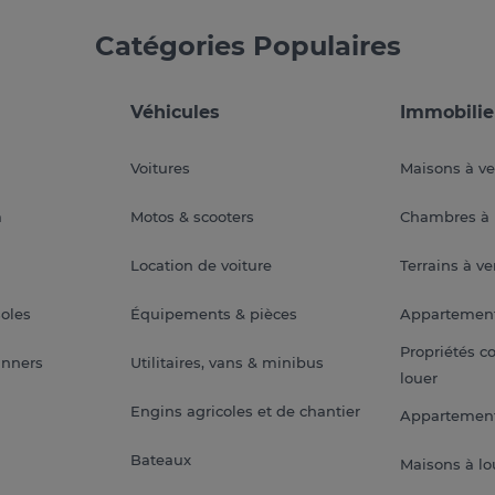
Catégories Populaires
Véhicules
Immobilie
Voitures
Maisons à v
a
Motos & scooters
Chambres à 
Location de voiture
Terrains à v
soles
Équipements & pièces
Appartemen
Propriétés c
anners
Utilitaires, vans & minibus
louer
Engins agricoles et de chantier
Appartement
Bateaux
Maisons à lo